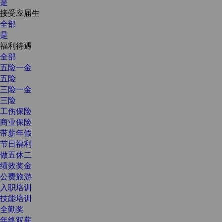
是
接受应届生
全部
是
福利待遇
全部
五险一金
五险
三险一金
三险
工伤保险
商业保险
带薪年假
节日福利
做五休二
绩效奖金
公费旅游
入职培训
技能培训
全勤奖
年终双薪