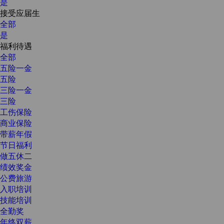
是
接受应届生
全部
是
福利待遇
全部
五险一金
五险
三险一金
三险
工伤保险
商业保险
带薪年假
节日福利
做五休二
绩效奖金
公费旅游
入职培训
技能培训
全勤奖
年终双薪