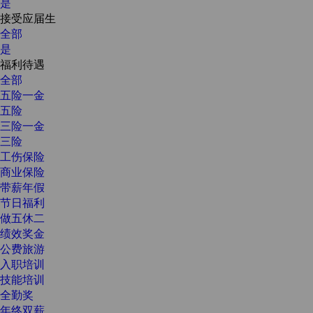
是
接受应届生
全部
是
福利待遇
全部
五险一金
五险
三险一金
三险
工伤保险
商业保险
带薪年假
节日福利
做五休二
绩效奖金
公费旅游
入职培训
技能培训
全勤奖
年终双薪