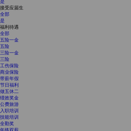
是
接受应届生
全部
是
福利待遇
全部
五险一金
五险
三险一金
三险
工伤保险
商业保险
带薪年假
节日福利
做五休二
绩效奖金
公费旅游
入职培训
技能培训
全勤奖
年终双薪