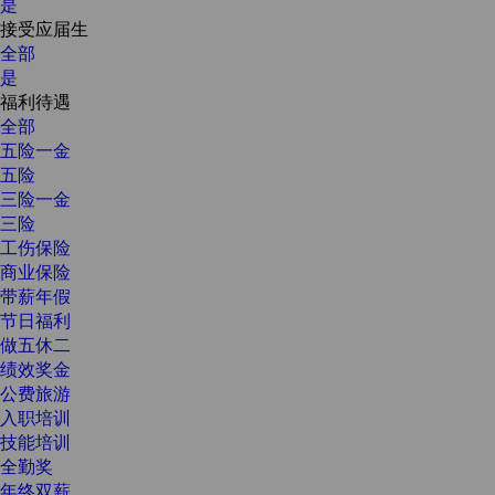
是
接受应届生
全部
是
福利待遇
全部
五险一金
五险
三险一金
三险
工伤保险
商业保险
带薪年假
节日福利
做五休二
绩效奖金
公费旅游
入职培训
技能培训
全勤奖
年终双薪