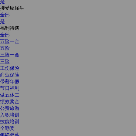
是
接受应届生
全部
是
福利待遇
全部
五险一金
五险
三险一金
三险
工伤保险
商业保险
带薪年假
节日福利
做五休二
绩效奖金
公费旅游
入职培训
技能培训
全勤奖
年终双薪